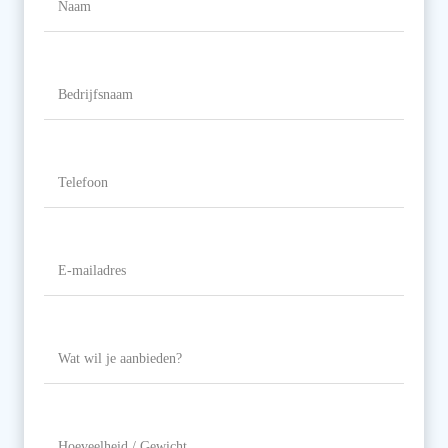
Naam
Bedrijfsnaam
Telefoon
(Vereist)
E-
mailadres
(Vereist)
Wat
wil
je
aanbieden?
Hoeveelheid