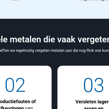
ële metalen die vaak verget
treffen we regelmatig vergeten metalen aan die nog flink wat ku
oductiefouten of
Versleten lager
afkeuringen
van
assen en