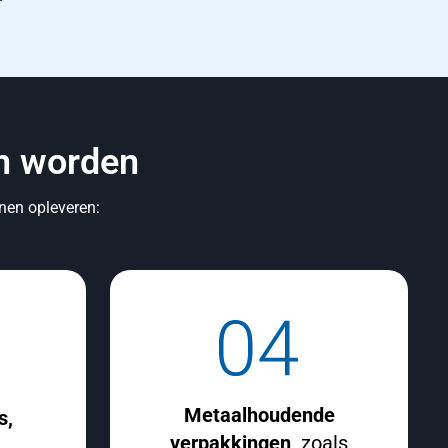
en worden
nnen opleveren:
Metaalhoudende
s,
verpakkingen,
zoals