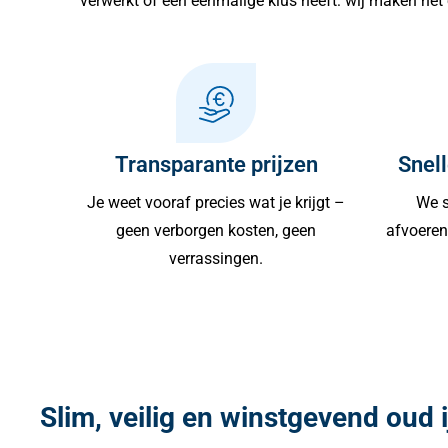
verwerkt of een eenmalige klus heeft: wij maken het 
Transparante prijzen
Snell
Je weet vooraf precies wat je krijgt –
We s
geen verborgen kosten, geen
afvoeren 
verrassingen.
Slim, veilig en winstgevend oud 