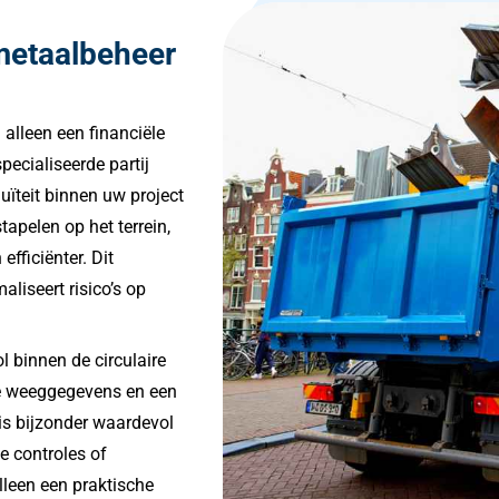
metaalbeheer
alleen een financiële
ecialiseerde partij
nuïteit binnen uw project
tapelen op het terrein,
efficiënter. Dit
liseert risico’s op
l binnen de circulaire
re weeggegevens en een
 is bijzonder waardevol
e controles of
leen een praktische