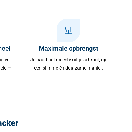
neel
Maximale opbrengst
ig en
Je haalt het meeste uit je schroot, op
deld —
een slimme én duurzame manier.
acker