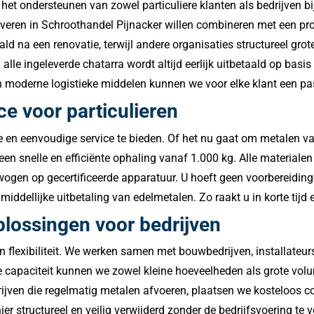
 het ondersteunen van zowel particuliere klanten als bedrijven b
leveren in Schroothandel Pijnacker willen combineren met een pro
ld na een renovatie, terwijl andere organisaties structureel gr
lle ingeleverde chatarra wordt altijd eerlijk uitbetaald op basi
n moderne logistieke middelen kunnen we voor elke klant een pas
ce voor particulieren
ze en eenvoudige service te bieden. Of het nu gaat om metalen va
n snelle en efficiënte ophaling vanaf 1.000 kg. Alle materialen 
gen op gecertificeerde apparatuur. U hoeft geen voorbereidingen 
nmiddellijke uitbetaling van edelmetalen. Zo raakt u in korte tij
lossingen voor bedrijven
 flexibiliteit. We werken samen met bouwbedrijven, installateurs,
 capaciteit kunnen we zowel kleine hoeveelheden als grote vol
jven die regelmatig metalen afvoeren, plaatsen we kosteloos co
er structureel en veilig verwijderd zonder de bedrijfsvoering te