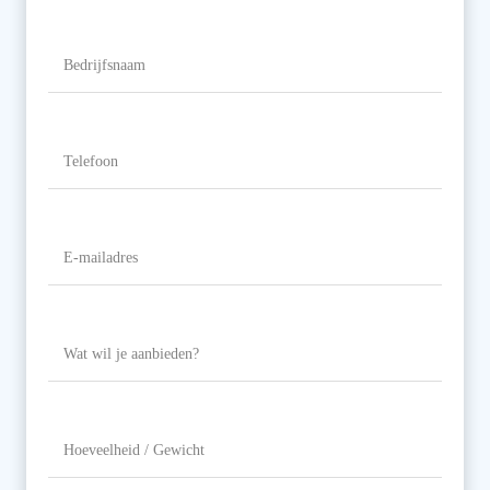
Naam
Bedrijfsnaam
Telefoon
(Vereist)
E-
mailadres
(Vereist)
Wat
wil
je
aanbieden?
Hoeveelheid
/