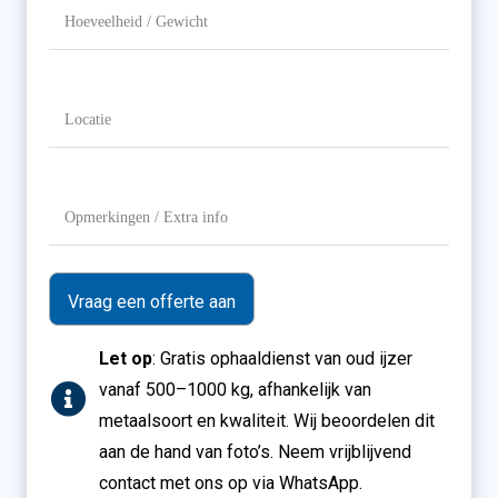
aanbieden?
Hoeveelheid
/
Gewicht
Locatie
(Vereist)
Opmerkingen
/
Extra
info
Let op
: Gratis ophaaldienst van oud ijzer
vanaf 500–1000 kg, afhankelijk van
metaalsoort en kwaliteit. Wij beoordelen dit
aan de hand van foto’s. Neem vrijblijvend
contact met ons op via WhatsApp.