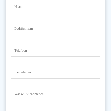
Naam
(Vereist)
Naam
Bedrijfsnaam
Telefoon
(Vereist)
E-
mailadres
(Vereist)
Wat
wil
je