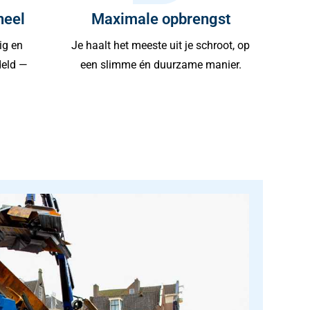
neel
Maximale opbrengst
ig en
Je haalt het meeste uit je schroot, op
deld —
een slimme én duurzame manier.