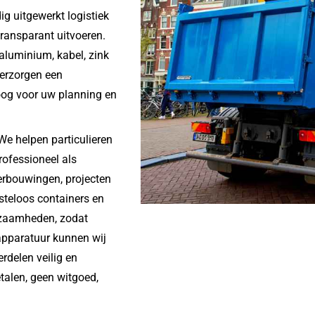
ig uitgewerkt logistiek
transparant uitvoeren.
aluminium, kabel, zink
verzorgen een
 oog voor uw planning en
 We helpen particulieren
rofessioneel als
verbouwingen, projecten
steloos containers en
zaamheden, zodat
apparatuur kunnen wij
rdelen veilig en
talen, geen witgoed,