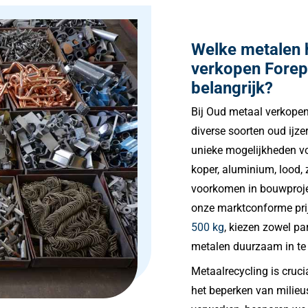
Welke metalen 
verkopen Forep
belangrijk?
Bij Oud metaal verkopen 
diverse soorten oud ijze
unieke mogelijkheden vo
koper, aluminium, lood, 
voorkomen in bouwprojec
onze marktconforme prijz
500 kg
, kiezen zowel pa
metalen duurzaam in te 
Metaalrecycling is cruc
het beperken van milieu