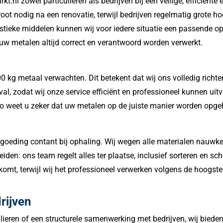
.nl zowel particulieren als bedrijven bij een veilige, efficiënte
root nodig na een renovatie, terwijl bedrijven regelmatig grote
tieke middelen kunnen wij voor iedere situatie een passende opl
 uw metalen altijd correct en verantwoord worden verwerkt.
00 kg metaal verwachten. Dit betekent dat wij ons volledig richt
val, zodat wij onze service efficiënt en professioneel kunnen uit
Zo weet u zeker dat uw metalen op de juiste manier worden opgeh
rgoeding contant bij ophaling. Wij wegen alle materialen nauwkeu
bereiden: ons team regelt alles ter plaatse, inclusief sorteren e
komt, terwijl wij het professioneel verwerken volgens de hoogst
rijven
ieren of een structurele samenwerking met bedrijven, wij bieden