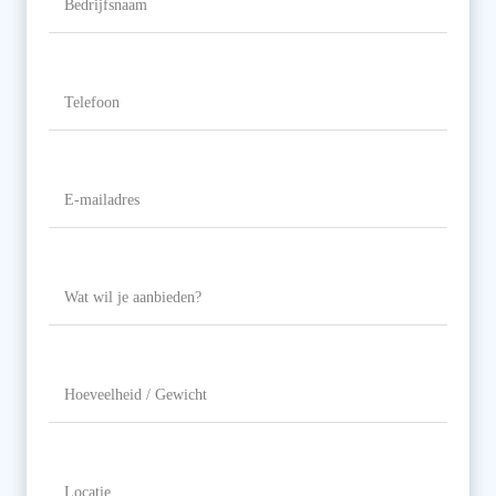
Telefoon
(Vereist)
E-
mailadres
(Vereist)
Wat
wil
je
aanbieden?
Hoeveelheid
/
Gewicht
Locatie
(Vereist)