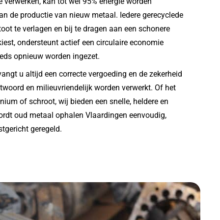
e verwerken, kan tot wel 95% energie worden
an de productie van nieuw metaal. Iedere gerecyclede
stoot te verlagen en bij te dragen aan een schonere
iest, ondersteunt actief een circulaire economie
eeds opnieuw worden ingezet.
vangt u altijd een correcte vergoeding en de zekerheid
twoord en milieuvriendelijk worden verwerkt. Of het
ium of schroot, wij bieden een snelle, heldere en
ordt oud metaal ophalen Vlaardingen eenvoudig,
tgericht geregeld.