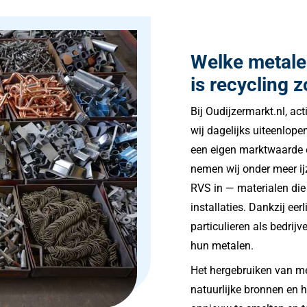
Welke metal
is recycling z
Bij Oudijzermarkt.nl, ac
wij dagelijks uiteenlope
een eigen marktwaarde e
nemen wij onder meer ijz
RVS in — materialen di
installaties. Dankzij eer
particulieren als bedri
hun metalen.
Het hergebruiken van me
natuurlijke bronnen en 