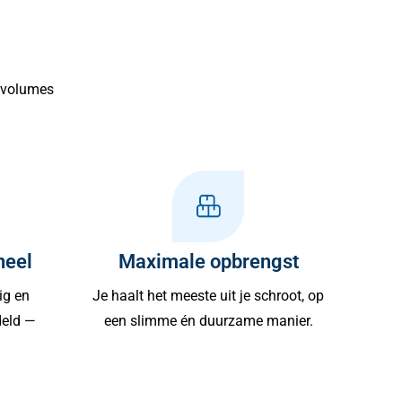
e volumes
neel
Maximale opbrengst
ig en
Je haalt het meeste uit je schroot, op
deld —
een slimme én duurzame manier.