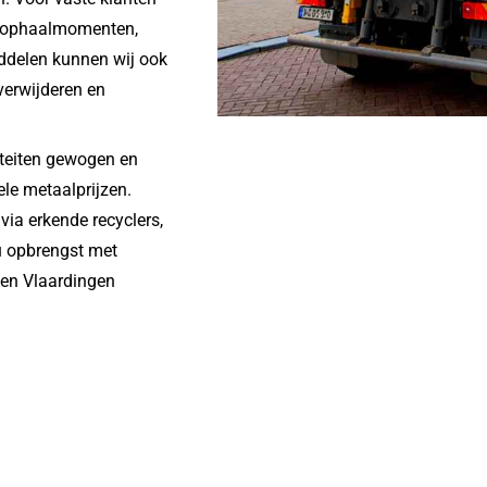
le ophaalmomenten,
iddelen kunnen wij ook
verwijderen en
iteiten gewogen en
ele metaalprijzen.
ia erkende recyclers,
u opbrengst met
len Vlaardingen