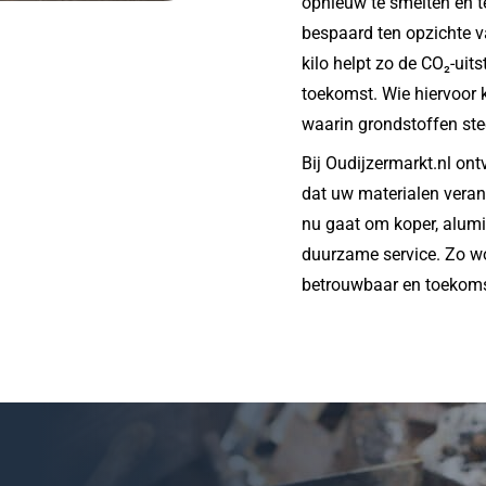
opnieuw te smelten en t
bespaard ten opzichte v
kilo helpt zo de CO₂-uit
toekomst. Wie hiervoor k
waarin grondstoffen st
Bij Oudijzermarkt.nl ont
dat uw materialen veran
nu gaat om koper, alumin
duurzame service. Zo w
betrouwbaar en toekoms