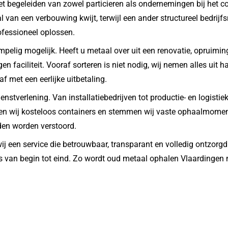
het begeleiden van zowel particieren als ondernemingen bij het c
al van een verbouwing kwijt, terwijl een ander structureel bedrij
ofessioneel oplossen.
mpelig mogelijk. Heeft u metaal over uit een renovatie, opruiming
gen faciliteit. Vooraf sorteren is niet nodig, wij nemen alles uit
 met een eerlijke uitbetaling.
nstverlening. Van installatiebedrijven tot productie- en logistie
en wij kosteloos containers en stemmen wij vaste ophaalmomenten 
den worden verstoord.
ij een service die betrouwbaar, transparant en volledig ontzorg
les van begin tot eind. Zo wordt oud metaal ophalen Vlaardingen 