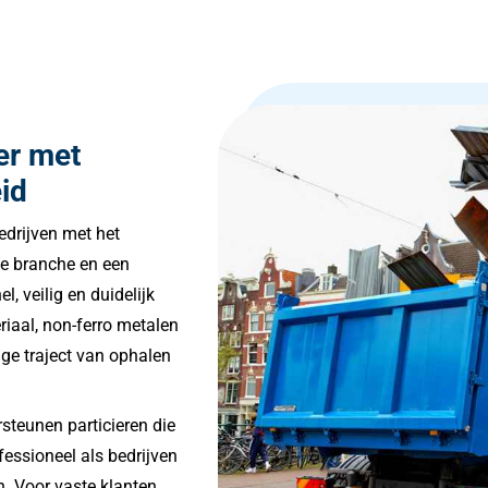
er met
id
edrijven met het
de branche en een
, veilig en duidelijk
riaal, non-ferro metalen
ige traject van ophalen
rsteunen particieren die
fessioneel als bedrijven
n. Voor vaste klanten