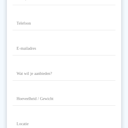
Telefoon
(Vereist)
E-
mailadres
(Vereist)
Wat
wil
je
aanbieden?
Hoeveelheid
/
Gewicht
Locatie
(Vereist)