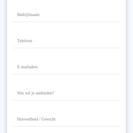
Bedrijfsnaam
Telefoon
(Vereist)
E-
mailadres
(Vereist)
Wat
wil
je
aanbieden?
Hoeveelheid
/
Gewicht