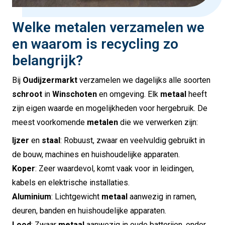
Welke metalen verzamelen we
en waarom is recycling zo
belangrijk?
Bij
Oudijzermarkt
verzamelen we dagelijks alle soorten
schroot
in
Winschoten
en omgeving. Elk
metaal
heeft
zijn eigen waarde en mogelijkheden voor hergebruik. De
meest voorkomende
metalen
die we verwerken zijn:
Ijzer
en
staal
: Robuust, zwaar en veelvuldig gebruikt in
de bouw, machines en huishoudelijke apparaten.
Koper
: Zeer waardevol, komt vaak voor in leidingen,
kabels en elektrische installaties.
Aluminium
: Lichtgewicht
metaal
aanwezig in ramen,
deuren, banden en huishoudelijke apparaten.
Lood
: Zwaar
metaal
aanwezig in oude batterijen, onder