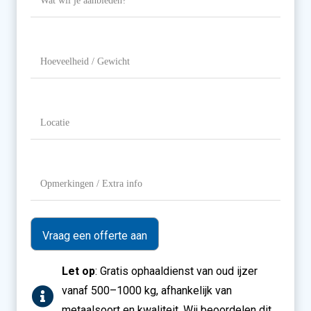
wil
je
aanbieden?
Hoeveelheid
/
Gewicht
Locatie
(Vereist)
Opmerkingen
/
Extra
info
Let op
: Gratis ophaaldienst van oud ijzer
vanaf 500–1000 kg, afhankelijk van
metaalsoort en kwaliteit. Wij beoordelen dit