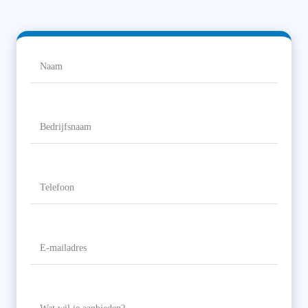
Naam
(Vereist)
Naam
Bedrijfsnaam
Telefoon
(Vereist)
E-
mailadres
(Vereist)
Wat