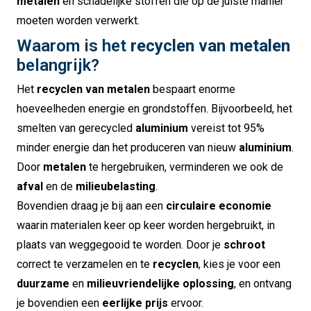
metalen
en schadelijke stoffen die op de juiste manier
moeten worden verwerkt.
Waarom is het
recyclen van metalen
belangrijk?
Het
recyclen van metalen
bespaart enorme
hoeveelheden energie en grondstoffen. Bijvoorbeeld, het
smelten van gerecycled
aluminium
vereist tot 95%
minder energie dan het produceren van nieuw
aluminium
.
Door
metalen
te hergebruiken, verminderen we ook de
afval
en de
milieubelasting
.
Bovendien draag je bij aan een
circulaire economie
waarin materialen keer op keer worden hergebruikt, in
plaats van weggegooid te worden. Door je
schroot
correct te verzamelen en te
recyclen
, kies je voor een
duurzame
en
milieuvriendelijke oplossing
, en ontvang
je bovendien een
eerlijke prijs
ervoor.