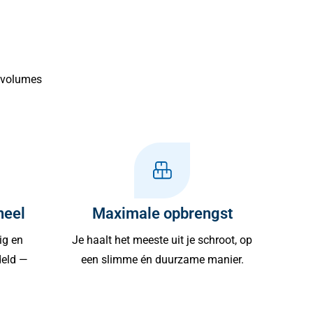
e volumes
neel
Maximale opbrengst
ig en
Je haalt het meeste uit je schroot, op
deld —
een slimme én duurzame manier.