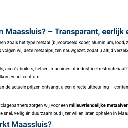
s in Maassluis? – Transparant, eerlij
en zoals het type metaal (bijvoorbeeld koper, aluminium, lood, z
s
volgen wij deze metaalprijzen nauwgezet, zodat u altijd verzek
, accu’s, boilers, fietsen, machines of industrieel restmateriaal
alkon en het centrum.
 de actuele prijzen ontvangt u een directe uitbetaling – contan
yclagepartners zorgen wij voor een
milieuvriendelijke metaalve
die snel, veilig én duurzaam oud ijzer willen laten ophalen in Maa
rkt Maassluis?