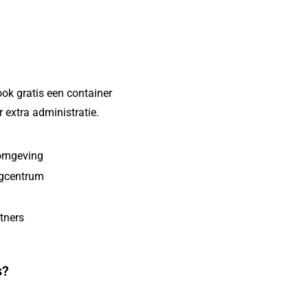
ook gratis een container
 extra administratie.
n omgeving
egcentrum
tners
s?