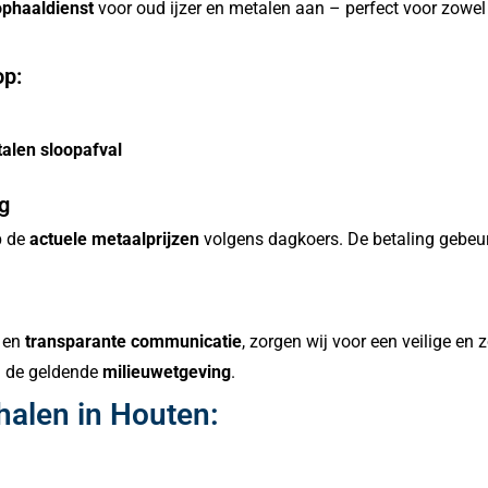
ophaaldienst
voor oud ijzer en metalen aan – perfect voor zowel p
op:
alen sloopafval
g
p de
actuele metaalprijzen
volgens dagkoers. De betaling gebeur
en
transparante communicatie
, zorgen wij voor een veilige en
m de geldende
milieuwetgeving
.
halen in Houten: