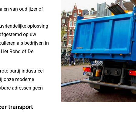
len van oud ijzer of
euvriendelijke oplossing
t afgestemd op uw
ulieren als bedrijven in
 Het Rond of De
te partij industrieel
ij onze moderne
ikbare adressen geen
zer transport