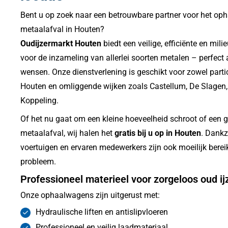
Bent u op zoek naar een betrouwbare partner voor het opha
metaalafval in Houten?
Oudijzermarkt Houten
biedt een veilige, efficiënte en mili
voor de inzameling van allerlei soorten metalen – perfec
wensen. Onze dienstverlening is geschikt voor zowel partic
Houten en omliggende wijken zoals Castellum, De Slagen,
Koppeling.
Of het nu gaat om een kleine hoeveelheid schroot of een gro
metaalafval, wij halen het
gratis bij u op in Houten
. Dankz
voertuigen en ervaren medewerkers zijn ook moeilijk bere
probleem.
Professioneel materieel voor zorgeloos oud ij
Onze ophaalwagens zijn uitgerust met:
Hydraulische liften en antislipvloeren
Professioneel en veilig laadmateriaal