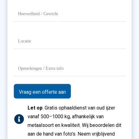
je
aanbieden?
Hoeveelheid
/
Gewicht
Locatie
(Vereist)
Opmerkingen
/
Extra
info
Let op
: Gratis ophaaldienst van oud ijzer
vanaf 500–1000 kg, afhankelijk van
metaalsoort en kwaliteit. Wij beoordelen dit
aan de hand van foto’s. Neem vrijblijvend