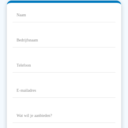
Naam
(Vereist)
Naam
Bedrijfsnaam
Telefoon
(Vereist)
E-
mailadres
(Vereist)
Wat
wil