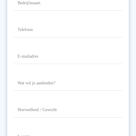
Telefoon
(Vereist)
E-
mailadres
(Vereist)
Wat
wil
je
aanbieden?
Hoeveelheid
/
Gewicht
Locatie
(Vereist)