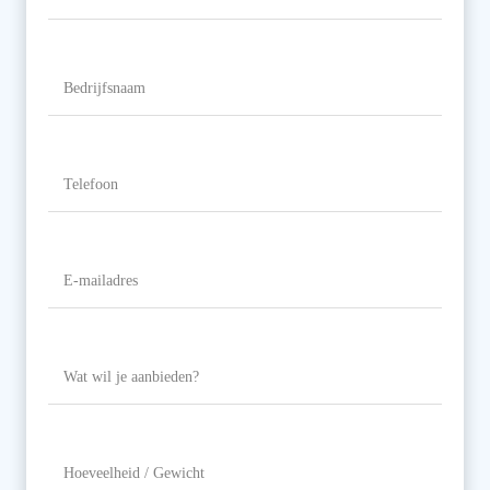
Naam
Bedrijfsnaam
Telefoon
(Vereist)
E-
mailadres
(Vereist)
Wat
wil
je
aanbieden?
Hoeveelheid