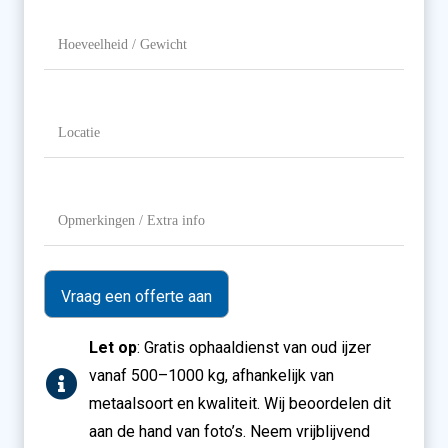
je
aanbieden?
Hoeveelheid
/
Gewicht
Locatie
(Vereist)
Opmerkingen
/
Extra
info
Let op
: Gratis ophaaldienst van oud ijzer
vanaf 500–1000 kg, afhankelijk van
metaalsoort en kwaliteit. Wij beoordelen dit
aan de hand van foto’s. Neem vrijblijvend