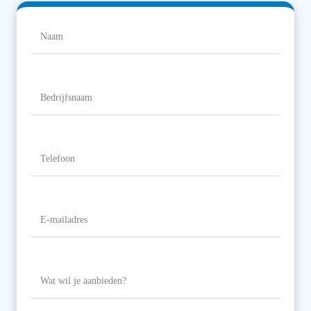
Naam
(Vereist)
Naam
Bedrijfsnaam
Telefoon
(Vereist)
E-
mailadres
(Vereist)
Wat
wil