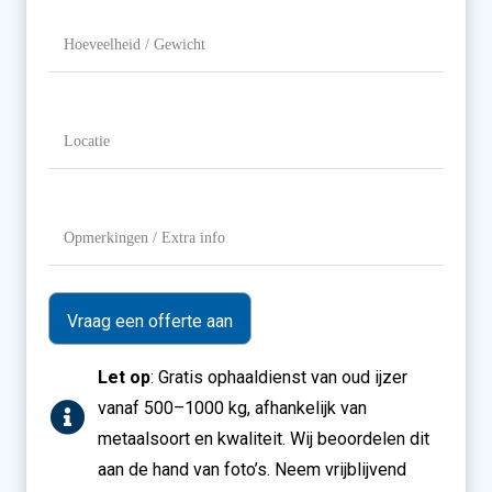
aanbieden?
Hoeveelheid
/
Gewicht
Locatie
(Vereist)
Opmerkingen
/
Extra
info
Let op
: Gratis ophaaldienst van oud ijzer
vanaf 500–1000 kg, afhankelijk van
metaalsoort en kwaliteit. Wij beoordelen dit
aan de hand van foto’s. Neem vrijblijvend