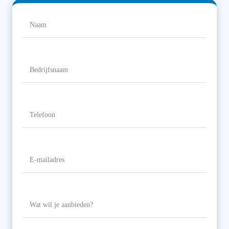
Naam
(Vereist)
Naam
Bedrijfsnaam
Telefoon
(Vereist)
E-
mailadres
(Vereist)
Wat
wil
je