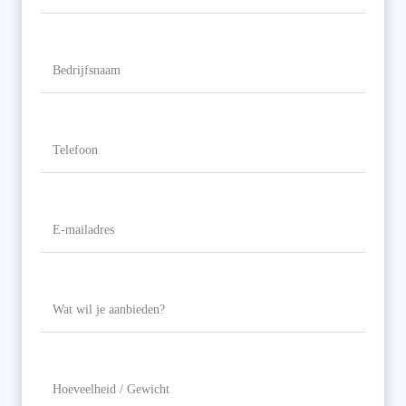
Naam
Bedrijfsnaam
Telefoon
(Vereist)
E-
mailadres
(Vereist)
Wat
wil
je
aanbieden?
Hoeveelheid
/