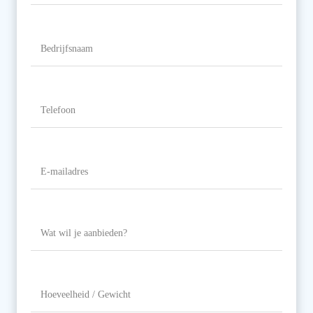
Naam
Bedrijfsnaam
Telefoon
(Vereist)
E-
mailadres
(Vereist)
Wat
wil
je
aanbieden?
Hoeveelheid
/