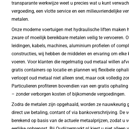
transparante werkwijze weet u precies wat u kunt verwach
vergoeding, een vlotte service en een milieuvriendelijke v
metalen.
Onze moderne voertuigen met hydraulische liften maken h
zware of moeilijk bereikbare metalen veilig te vervoeren. 
leidingen, kabels, machines, aluminium profielen of comp
constructies, wij hebben de middelen en ervaring om elke k
voeren. Voor klanten die regelmatig oud metaal willen afv
gratis containers op locatie en plannen wij flexibele opha
verloopt oud metaal niet alleen snel, maar ook volledig zo
Particulieren profiteren bovendien van een gratis ophaling
– zonder verborgen kosten of bijkomende vergoedingen.
Zodra de metalen zijn opgehaald, worden ze nauwkeurig 
direct uw betaling, contant of via bankoverschrijving. De v
berekend op basis van de actuele metaalprijzen, zodat u 
eerlijke opbrengst. Bij Oudijzermarkt.nl kiest u niet alleen 