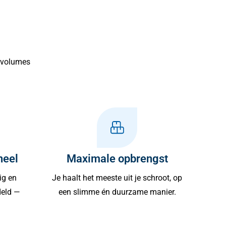
e volumes
neel
Maximale opbrengst
ig en
Je haalt het meeste uit je schroot, op
deld —
een slimme én duurzame manier.