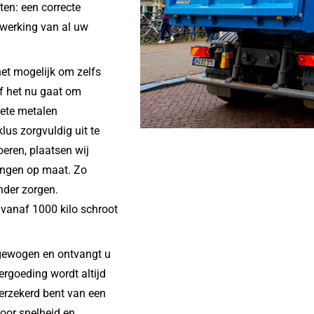
ten: een correcte
erwerking van al uw
et mogelijk om zelfs
Of het nu gaat om
lete metalen
lus zorgvuldig uit te
oeren, plaatsen wij
lingen op maat. Zo
nder zorgen.
 vanaf 1000 kilo schroot
gewogen en ontvangt u
ergoeding wordt altijd
verzekerd bent van een
voor snelheid en