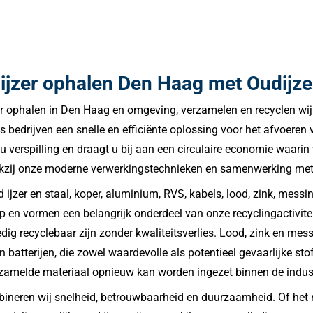
ijzer ophalen Den Haag met Oudijze
er ophalen in Den Haag en omgeving, verzamelen en recyclen wij
ls bedrijven een snelle en efficiënte oplossing voor het afvoeren
u verspilling en draagt u bij aan een circulaire economie waari
dankzij onze moderne verwerkingstechnieken en samenwerking met
ijzer en staal, koper, aluminium, RVS, kabels, lood, zink, messin
p en vormen een belangrijk onderdeel van onze recyclingactivit
g recyclebaar zijn zonder kwaliteitsverlies. Lood, zink en messi
n batterijen, die zowel waardevolle als potentieel gevaarlijke 
ezamelde materiaal opnieuw kan worden ingezet binnen de indust
ineren wij snelheid, betrouwbaarheid en duurzaamheid. Of het nu