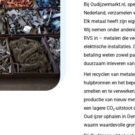
Bij Oudijzermarkt.nl, sp
Nederland, verzamelen w
Elk metaal heeft zijn e
Wij nemen onder andere i
RVS in – metalen die v
elektrische installaties
betaling weten zowel par
duurzaam inleveren van
Het recyclen van metalen
hulpbronnen en het bep
smelten en te verwerken
productie van nieuw meta
een lagere CO₂-uitstoot
Oud ijzer ophalen in Den
waarin waardevolle gro