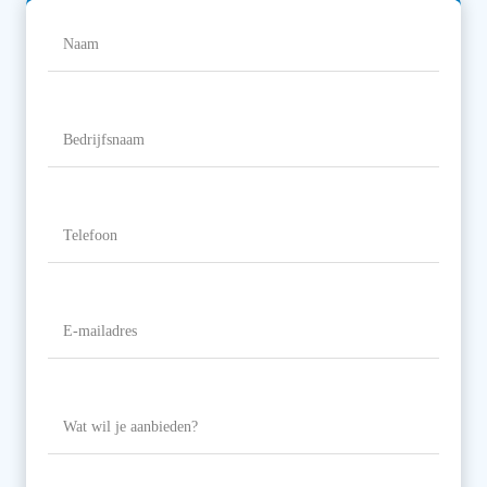
Naam
(Vereist)
Naam
Bedrijfsnaam
Telefoon
(Vereist)
E-
mailadres
(Vereist)
Wat
wil
je