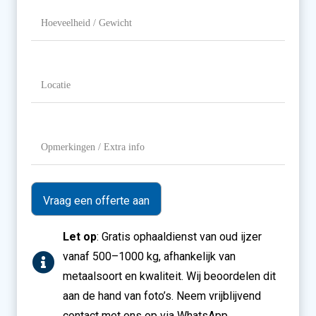
aanbieden?
Hoeveelheid
/
Gewicht
Locatie
(Vereist)
Opmerkingen
/
Extra
info
Let op
: Gratis ophaaldienst van oud ijzer
vanaf 500–1000 kg, afhankelijk van
metaalsoort en kwaliteit. Wij beoordelen dit
aan de hand van foto’s. Neem vrijblijvend
contact met ons op via WhatsApp.