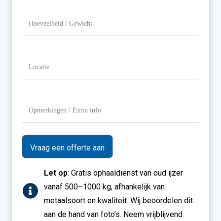
je
aanbieden?
Hoeveelheid
/
Gewicht
Locatie
(Vereist)
Opmerkingen
/
Extra
info
Let op
: Gratis ophaaldienst van oud ijzer
vanaf 500–1000 kg, afhankelijk van
metaalsoort en kwaliteit. Wij beoordelen dit
aan de hand van foto’s. Neem vrijblijvend