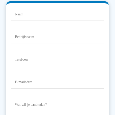
Naam
(Vereist)
Naam
Bedrijfsnaam
Telefoon
(Vereist)
E-
mailadres
(Vereist)
Wat
wil