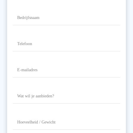
Naam
Bedrijfsnaam
Telefoon
(Vereist)
E-
mailadres
(Vereist)
Wat
wil
je
aanbieden?
Hoeveelheid
/