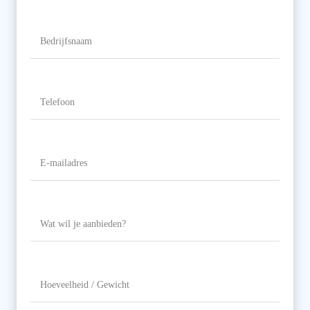
Naam
Bedrijfsnaam
Telefoon
(Vereist)
E-
mailadres
(Vereist)
Wat
wil
je
aanbieden?
Hoeveelheid
/