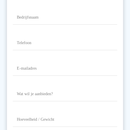
Naam
Bedrijfsnaam
Telefoon
(Vereist)
E-
mailadres
(Vereist)
Wat
wil
je
aanbieden?
Hoeveelheid
/