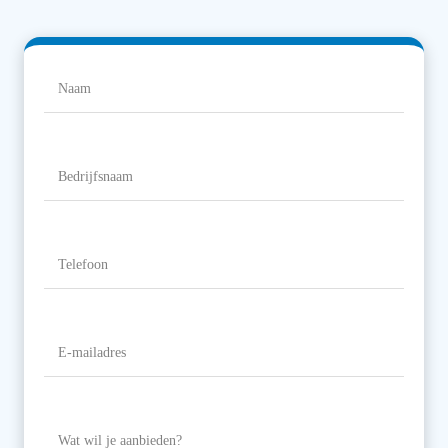
Naam
(Vereist)
Naam
Bedrijfsnaam
Telefoon
(Vereist)
E-
mailadres
(Vereist)
Wat