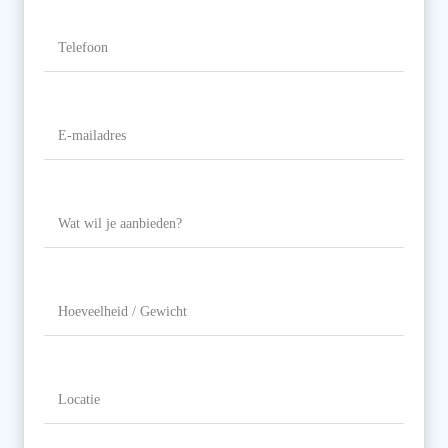
Telefoon
(Vereist)
E-
mailadres
(Vereist)
Wat
wil
je
aanbieden?
Hoeveelheid
/
Gewicht
Locatie
(Vereist)