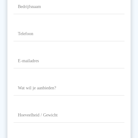
Bedrijfsnaam
Telefoon
(Vereist)
E-
mailadres
(Vereist)
Wat
wil
je
aanbieden?
Hoeveelheid
/
Gewicht