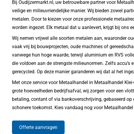
Bij Oudijzermarkt.nl, uw betrouwbare partner voor Metaal
veilige en milieuvriendelijke manier. Wij bieden zowel part
metalen. Door te kiezen voor onze professionele metaalre
worden ingezet. Elk metaal dat u aanlevert, krijgt bij o
Wij nemen vrijwel alle soorten metalen aan, waaronder oud 
vaak vrij bij bouwprojecten, oude machines of gereedscha
vanwege hun hoge waarde, terwijl aluminium en RVS volledi
die voldoen aan de strengste milieunormen. Zelfs accu’s e
gerecycled. Op deze manier garanderen wij dat al het ing
Met onze service voor Metaalhandel in Metaalhandel Klei-
grote hoeveelheden bedrijfsafval, wij zorgen voor een vlott
betaling, contant of via bankoverschrijving, gebaseerd op d
schonere toekomst. Kies vandaag nog voor Metaalhandel in 
Offerte aanvragen