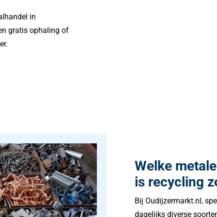
alhandel in
n gratis ophaling of
er.
Welke metal
is recycling z
Bij Oudijzermarkt.nl, sp
dagelijks diverse soorte