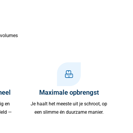
e volumes
neel
Maximale opbrengst
ig en
Je haalt het meeste uit je schroot, op
deld —
een slimme én duurzame manier.