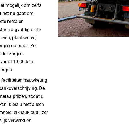
et mogelijk om zelfs
Of het nu gaat om
lete metalen
lus zorgvuldig uit te
oeren, plaatsen wij
lingen op maat. Zo
nder zorgen.
 vanaf 1.000 kilo
dingen.
faciliteiten nauwkeurig
bankoverschrijving. De
metaalprijzen, zodat u
.nl kiest u niet alleen
heid: elk stuk oud ijzer,
lijk verwerkt en