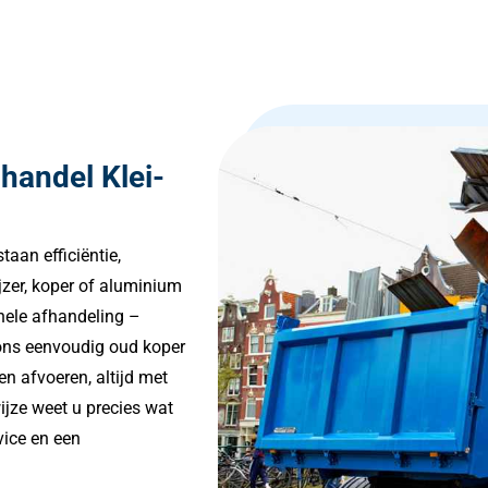
handel Klei-
taan efficiëntie,
zer, koper of aluminium
onele afhandeling –
j ons eenvoudig oud koper
n afvoeren, altijd met
wijze weet u precies wat
vice en een