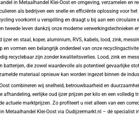
handel in Metaalhandel Klei-Oost en omgeving, verzamelen en re
iculieren als bedrijven een snelle en efficiënte oplossing voor he
cycling voorkomt u verspilling en draagt u bij aan een circulai
ns een tweede leven dankzij onze moderne verwerkingstechnieken
ijzer en staal, koper, aluminium, RVS, kabels, lood, zink, messin
p en vormen een belangrijk onderdeel van onze recyclingactivit
g recyclebaar zijn zonder kwaliteitsverlies. Lood, zink en messi
n batterijen, die zowel waardevolle als potentieel gevaarlijke 
ezamelde materiaal opnieuw kan worden ingezet binnen de indust
Oost combineren wij snelheid, betrouwbaarheid en duurzaamheid.
e afhandeling, eerlijke oud ijzer prijzen per kilo en een volledig
e actuele marktprijzen. Zo profiteert u niet alleen van een corr
Metaalhandel Klei-Oost via Oudijzermarkt.nl – dé specialist in