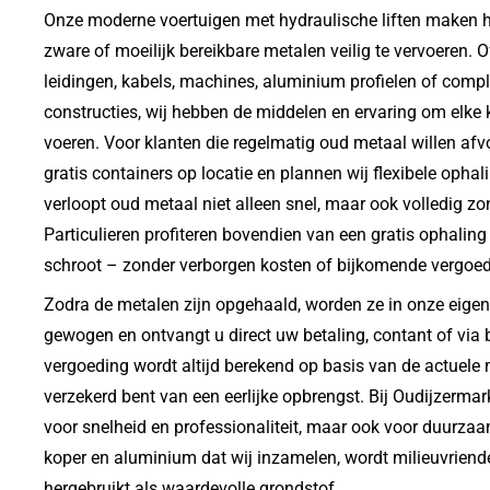
Onze moderne voertuigen met hydraulische liften maken h
zware of moeilijk bereikbare metalen veilig te vervoeren. 
leidingen, kabels, machines, aluminium profielen of comp
constructies, wij hebben de middelen en ervaring om elke k
voeren. Voor klanten die regelmatig oud metaal willen afv
gratis containers op locatie en plannen wij flexibele opha
verloopt oud metaal niet alleen snel, maar ook volledig zo
Particulieren profiteren bovendien van een gratis ophaling
schroot – zonder verborgen kosten of bijkomende vergoe
Zodra de metalen zijn opgehaald, worden ze in onze eigen 
gewogen en ontvangt u direct uw betaling, contant of via 
vergoeding wordt altijd berekend op basis van de actuele 
verzekerd bent van een eerlijke opbrengst. Bij Oudijzermarkt
voor snelheid en professionaliteit, maar ook voor duurzaam
koper en aluminium dat wij inzamelen, wordt milieuvriende
hergebruikt als waardevolle grondstof.