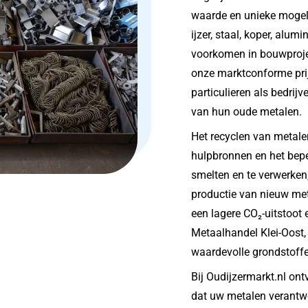
waarde en unieke mogel
ijzer, staal, koper, alum
voorkomen in bouwprojec
onze marktconforme prij
particulieren als bedrij
van hun oude metalen.
Het recyclen van metalen
hulpbronnen en het bep
smelten en te verwerken
productie van nieuw meta
een lagere CO₂-uitstoot
Metaalhandel Klei-Oost, 
waardevolle grondstoff
Bij Oudijzermarkt.nl ont
dat uw metalen verantwo