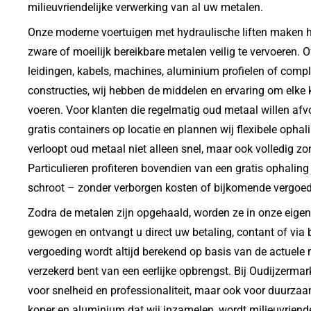
milieuvriendelijke verwerking van al uw metalen.
Onze moderne voertuigen met hydraulische liften maken h
zware of moeilijk bereikbare metalen veilig te vervoeren. 
leidingen, kabels, machines, aluminium profielen of comp
constructies, wij hebben de middelen en ervaring om elke k
voeren. Voor klanten die regelmatig oud metaal willen afv
gratis containers op locatie en plannen wij flexibele opha
verloopt oud metaal niet alleen snel, maar ook volledig zo
Particulieren profiteren bovendien van een gratis ophaling
schroot – zonder verborgen kosten of bijkomende vergoe
Zodra de metalen zijn opgehaald, worden ze in onze eigen 
gewogen en ontvangt u direct uw betaling, contant of via 
vergoeding wordt altijd berekend op basis van de actuele 
verzekerd bent van een eerlijke opbrengst. Bij Oudijzermarkt
voor snelheid en professionaliteit, maar ook voor duurzaam
koper en aluminium dat wij inzamelen, wordt milieuvriende