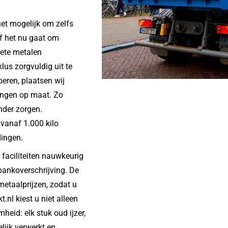
et mogelijk om zelfs
Of het nu gaat om
lete metalen
lus zorgvuldig uit te
oeren, plaatsen wij
lingen op maat. Zo
nder zorgen.
 vanaf 1.000 kilo
dingen.
faciliteiten nauwkeurig
bankoverschrijving. De
metaalprijzen, zodat u
.nl kiest u niet alleen
heid: elk stuk oud ijzer,
lijk verwerkt en