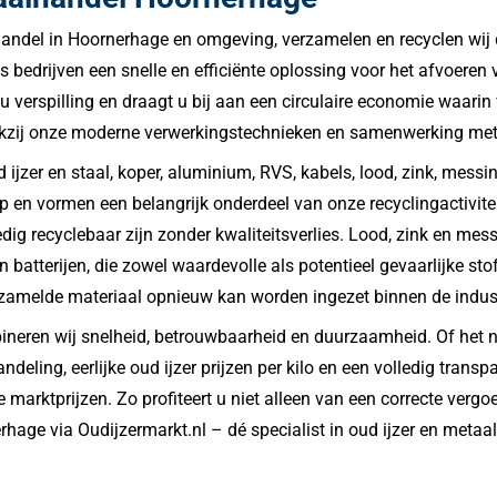
handel in Hoornerhage en omgeving, verzamelen en recyclen wij d
ls bedrijven een snelle en efficiënte oplossing voor het afvoeren
u verspilling en draagt u bij aan een circulaire economie waari
dankzij onze moderne verwerkingstechnieken en samenwerking met
ijzer en staal, koper, aluminium, RVS, kabels, lood, zink, messin
p en vormen een belangrijk onderdeel van onze recyclingactivit
g recyclebaar zijn zonder kwaliteitsverlies. Lood, zink en messi
n batterijen, die zowel waardevolle als potentieel gevaarlijke 
ezamelde materiaal opnieuw kan worden ingezet binnen de indust
eren wij snelheid, betrouwbaarheid en duurzaamheid. Of het nu 
ndeling, eerlijke oud ijzer prijzen per kilo en een volledig trans
 marktprijzen. Zo profiteert u niet alleen van een correcte verg
ge via Oudijzermarkt.nl – dé specialist in oud ijzer en metaal