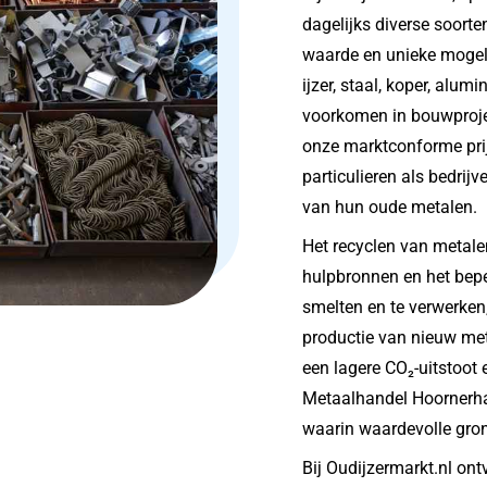
dagelijks diverse soorte
waarde en unieke mogel
ijzer, staal, koper, alum
voorkomen in bouwprojec
onze marktconforme prij
particulieren als bedrij
van hun oude metalen.
Het recyclen van metalen
hulpbronnen en het bep
smelten en te verwerken
productie van nieuw meta
een lagere CO₂-uitstoot
Metaalhandel Hoornerhag
waarin waardevolle gro
Bij Oudijzermarkt.nl ont