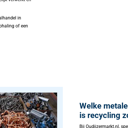
alhandel in
phaling of een
Welke metal
is recycling z
Bij Oudijzermarkt.nl, s