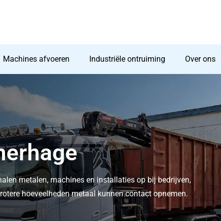
Machines afvoeren
Industriële ontruiming
Over ons
rnerhage
halen metalen, machines en installaties op bij bedrijven,
t grotere hoeveelheden metaal kunnen contact opnemen.