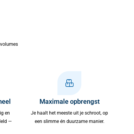
e volumes
neel
Maximale opbrengst
ig en
Je haalt het meeste uit je schroot, op
deld —
een slimme én duurzame manier.