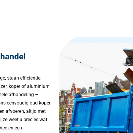
lhandel
e, staan efficiëntie,
zer, koper of aluminium
onele afhandeling –
j ons eenvoudig oud koper
n afvoeren, altijd met
wijze weet u precies wat
vice en een