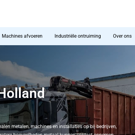
Machines afvoeren
Industriële ontruiming
Over ons
halen metalen, machines en installaties op bij bedrijven,
t grotere hoeveelheden metaal kunnen contact opnemen.