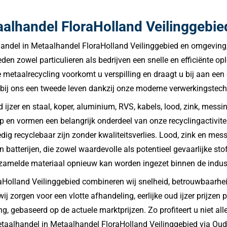
alhandel FloraHolland Veilinggebie
handel in Metaalhandel FloraHolland Veilinggebied en omgeving,
eden zowel particulieren als bedrijven een snelle en efficiënte o
 metaalrecycling voorkomt u verspilling en draagt u bij aan ee
gt bij ons een tweede leven dankzij onze moderne verwerkingste
ijzer en staal, koper, aluminium, RVS, kabels, lood, zink, messin
p en vormen een belangrijk onderdeel van onze recyclingactivit
g recyclebaar zijn zonder kwaliteitsverlies. Lood, zink en messi
n batterijen, die zowel waardevolle als potentieel gevaarlijke 
ezamelde materiaal opnieuw kan worden ingezet binnen de indust
aHolland Veilinggebied combineren wij snelheid, betrouwbaarhe
wij zorgen voor een vlotte afhandeling, eerlijke oud ijzer prijzen
ng, gebaseerd op de actuele marktprijzen. Zo profiteert u niet a
alhandel in Metaalhandel FloraHolland Veilinggebied via Oudijz