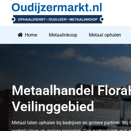
Home
Metaalinkoop
Metaal ophalen
Metaalhandel FloraHolland
Veilinggebied
Metaal laten ophalen bij bedrijven en grotere partijen. Wij 
werkplaatsen en grotere projecten. Ook particulieren me