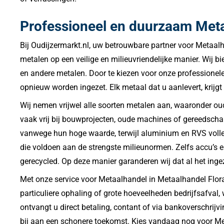
Professioneel en duurzaam Meta
Bij Oudijzermarkt.nl, uw betrouwbare partner voor Metaal
metalen op een veilige en milieuvriendelijke manier. Wij bi
en andere metalen. Door te kiezen voor onze professionele
opnieuw worden ingezet. Elk metaal dat u aanlevert, krij
Wij nemen vrijwel alle soorten metalen aan, waaronder oud 
vaak vrij bij bouwprojecten, oude machines of gereedscha
vanwege hun hoge waarde, terwijl aluminium en RVS volledi
die voldoen aan de strengste milieunormen. Zelfs accu’s e
gerecycled. Op deze manier garanderen wij dat al het ing
Met onze service voor Metaalhandel in Metaalhandel Flor
particuliere ophaling of grote hoeveelheden bedrijfsafval, 
ontvangt u direct betaling, contant of via bankoverschrijvi
bij aan een schonere toekomst. Kies vandaag nog voor Meta