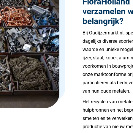
FloraHolland
verzamelen w
belangrijk?
Bij Oudijzermarkt.nl, sp
dagelijks diverse soorte
waarde en unieke mogel
ijzer, staal, koper, alum
voorkomen in bouwprojec
onze marktconforme prij
particulieren als bedrij
van hun oude metalen.
Het recyclen van metalen
hulpbronnen en het bep
smelten en te verwerken
productie van nieuw meta