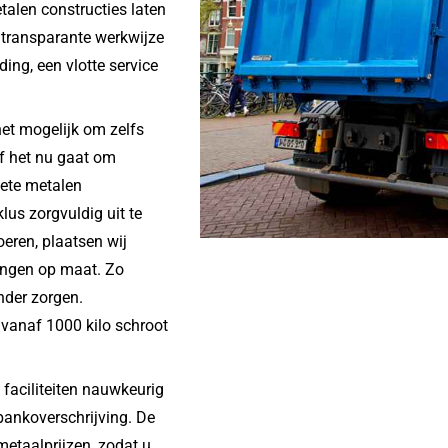
alen constructies laten
ze transparante werkwijze
ing, een vlotte service
et mogelijk om zelfs
Of het nu gaat om
lete metalen
lus zorgvuldig uit te
oeren, plaatsen wij
lingen op maat. Zo
nder zorgen.
 vanaf 1000 kilo schroot
faciliteiten nauwkeurig
bankoverschrijving. De
metaalprijzen, zodat u