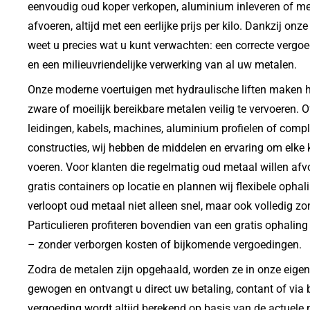
eenvoudig oud koper verkopen, aluminium inleveren of met
afvoeren, altijd met een eerlijke prijs per kilo. Dankzij on
weet u precies wat u kunt verwachten: een correcte vergoed
en een milieuvriendelijke verwerking van al uw metalen.
Onze moderne voertuigen met hydraulische liften maken h
zware of moeilijk bereikbare metalen veilig te vervoeren. 
leidingen, kabels, machines, aluminium profielen of comp
constructies, wij hebben de middelen en ervaring om elke k
voeren. Voor klanten die regelmatig oud metaal willen afv
gratis containers op locatie en plannen wij flexibele opha
verloopt oud metaal niet alleen snel, maar ook volledig zo
Particulieren profiteren bovendien van een gratis ophaling
– zonder verborgen kosten of bijkomende vergoedingen.
Zodra de metalen zijn opgehaald, worden ze in onze eigen 
gewogen en ontvangt u direct uw betaling, contant of via 
vergoeding wordt altijd berekend op basis van de actuele 