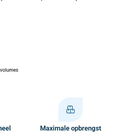
e volumes
neel
Maximale opbrengst