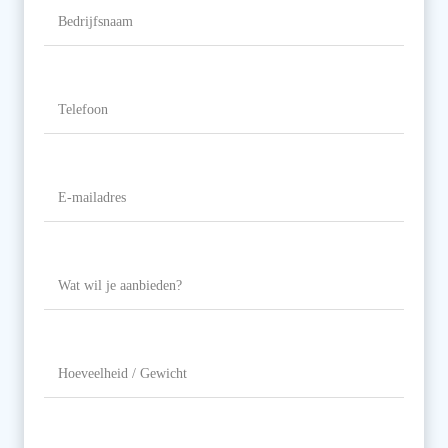
Bedrijfsnaam
Telefoon
(Vereist)
E-
mailadres
(Vereist)
Wat
wil
je
aanbieden?
Hoeveelheid
/
Gewicht