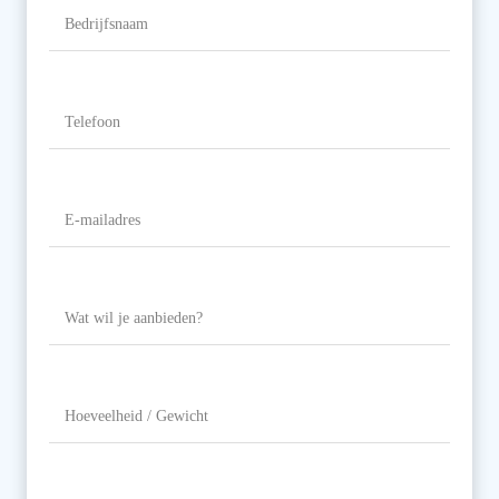
Bedrijfsnaam
Telefoon
(Vereist)
E-
mailadres
(Vereist)
Wat
wil
je
aanbieden?
Hoeveelheid
/
Gewicht