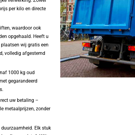
lijke verwerking. Zowel
ijs per kilo en directe
iften, waardoor ook
den opgehaald. Heeft u
plaatsen wij gratis een
nd, volledig afgestemd
vanaf 1000 kg oud
, met gegarandeerd
s.
rect uw betaling –
le metaalprijzen, zonder
en duurzaamheid. Elk stuk