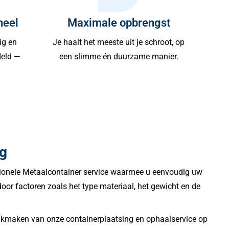
neel
Maximale opbrengst
ig en
Je haalt het meeste uit je schroot, op
deld —
een slimme én duurzame manier.
ng
essionele Metaalcontainer service waarmee u eenvoudig uw
or factoren zoals het type materiaal, het gewicht en de
bruikmaken van onze containerplaatsing en ophaalservice op