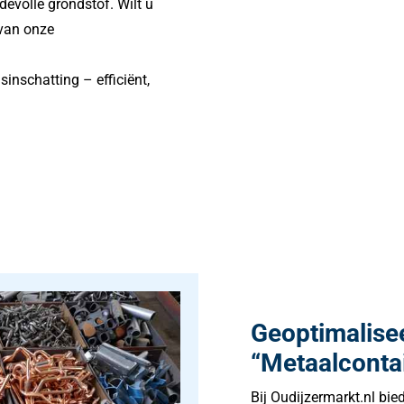
devolle grondstof. Wilt u
van onze
sinschatting – efficiënt,
Geoptimalisee
“Metaalcontai
Bij Oudijzermarkt.nl bie