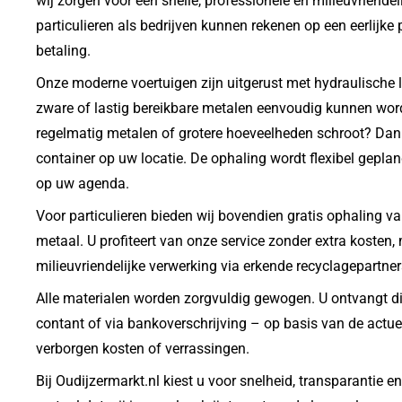
wij zorgen voor een snelle, professionele en milieuvriende
particulieren als bedrijven kunnen rekenen op een eerlijke pr
betaling.
Onze moderne voertuigen zijn uitgerust met hydraulische l
zware of lastig bereikbare metalen eenvoudig kunnen wor
regelmatig metalen of grotere hoeveelheden schroot? Dan 
container op uw locatie. De ophaling wordt flexibel gepla
op uw agenda.
Voor particulieren bieden wij bovendien gratis ophaling 
metaal. U profiteert van onze service zonder extra kosten
milieuvriendelijke verwerking via erkende recyclagepartner
Alle materialen worden zorgvuldig gewogen. U ontvangt di
contant of via bankoverschrijving – op basis van de actue
verborgen kosten of verrassingen.
Bij Oudijzermarkt.nl kiest u voor snelheid, transparantie 