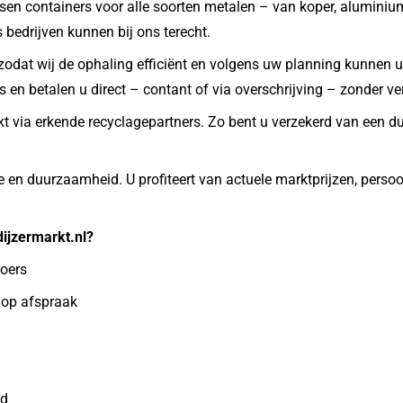
tsen containers voor alle soorten metalen – van koper, aluminium
s bedrijven kunnen bij ons terecht.
 zodat wij de ophaling efficiënt en volgens uw planning kunnen 
is en betalen u direct – contant of via overschrijving – zonder v
t via erkende recyclagepartners. Zo bent u verzekerd van een du
e en duurzaamheid. U profiteert van actuele marktprijzen, perso
ijzermarkt.nl?
koers
g op afspraak
nd