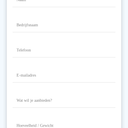
Naam
Bedrijfsnaam
Telefoon
(Vereist)
E-
mailadres
(Vereist)
Wat
wil
je
aanbieden?
Hoeveelheid