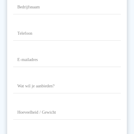
Bedrijfsnaam
Telefoon
(Vereist)
E-
mailadres
(Vereist)
Wat
wil
je
aanbieden?
Hoeveelheid
/
Gewicht