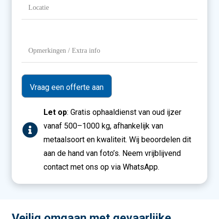
Locatie
(Vereist)
Opmerkingen
/
Extra
info
Let op
: Gratis ophaaldienst van oud ijzer
vanaf 500–1000 kg, afhankelijk van
metaalsoort en kwaliteit. Wij beoordelen dit
aan de hand van foto’s. Neem vrijblijvend
contact met ons op via WhatsApp.
Veilig omgaan met gevaarlijke