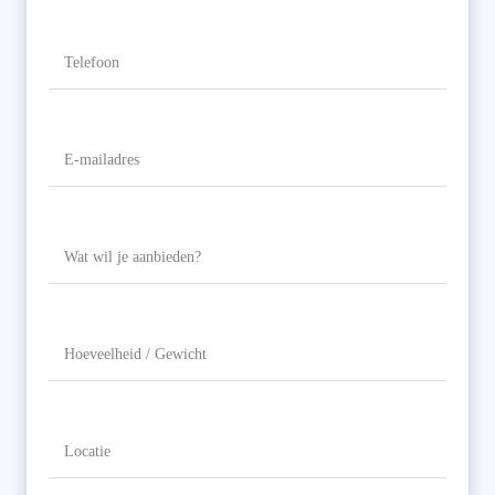
Telefoon
(Vereist)
E-
mailadres
(Vereist)
Wat
wil
je
aanbieden?
Hoeveelheid
/
Gewicht
Locatie
(Vereist)