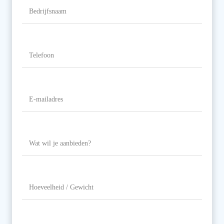
Bedrijfsnaam
Telefoon
(Vereist)
E-
mailadres
(Vereist)
Wat
wil
je
aanbieden?
Hoeveelheid
/
Gewicht