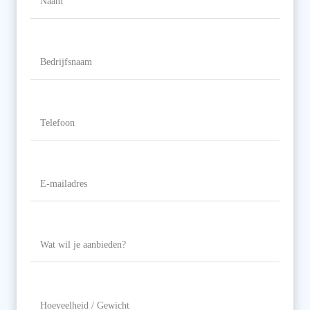
Naam
Bedrijfsnaam
Telefoon
(Vereist)
E-
mailadres
(Vereist)
Wat
wil
je
aanbieden?
Hoeveelheid