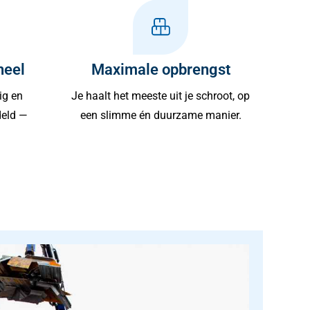
neel
Maximale opbrengst
ig en
Je haalt het meeste uit je schroot, op
deld —
een slimme én duurzame manier.