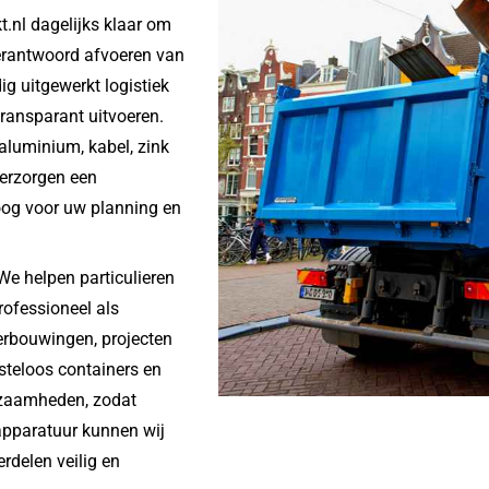
t.nl dagelijks klaar om
 verantwoord afvoeren van
ig uitgewerkt logistiek
transparant uitvoeren.
aluminium, kabel, zink
verzorgen een
 oog voor uw planning en
 We helpen particulieren
rofessioneel als
verbouwingen, projecten
steloos containers en
zaamheden, zodat
apparatuur kunnen wij
rdelen veilig en