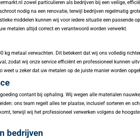
rmarkt.nl zowel particulieren als bedrijven bij een veilige, effic
 schroot nodig na een renovatie, terwijl bedrijven regelmatig g
tieke middelen kunnen wij voor iedere situatie een passende opl
 uw metalen altijd correct en verantwoord worden verwerkt.
00 kg metaal verwachten. Dit betekent dat wij ons volledig richt
val, zodat wij onze service efficiënt en professioneel kunnen uit
Zo weet u zeker dat uw metalen op de juiste manier worden opgeh
ice
rgoeding contant bij ophaling. Wij wegen alle materialen nauwkeu
bereiden: ons team regelt alles ter plaatse, inclusief sorteren e
komt, terwijl wij het professioneel verwerken volgens de hoogst
n bedrijven